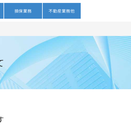
損保業務
不動産業務他
て
す